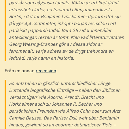
parisår som någonsin funnits. Källan är ett litet grönt
adressbok i läder, nu förvarad i Benjamin-arkivet i
Berlin, i det för Benjamin typiska miniatyrformatet sju
gånger 4,4 centimeter, inköpt i början av exilen i ett
parisiskt pappershandel. Bara 25 sidor innehåller
anteckningar, resten är tomt. Men vad litteraturvetaren
Georg Wiesing-Brandes gör av dessa sidor är
fenomenalt: varje adress av de drygt trehundra en
ledtråd, varje namn en historia.
Från en annan
recension
:
So entstehen in gänzlich unterschiedlicher Länge
Dutzende biografische Einträge – neben den ‚üblichen
Verdächtigen‘ wie Adorno, Arendt, Brecht und
Horkheimer auch zu Johannes R. Becher und
persönlichen Freunden wie Alfred Cohn oder zum Arzt
Camille Dausse. Das Pariser Exil, weit über Benjamin
hinaus, gewinnt so an enormer detailreicher Tiefe –