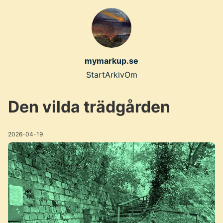
Skip
to
main
content
mymarkup.se
Top
Start
Arkiv
Om
level
Den vilda trädgården
navigation
menu
2026-04-19