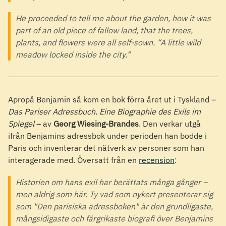
He proceeded to tell me about the garden, how it was
part of an old piece of fallow land, that the trees,
plants, and flowers were all self-sown. “A little wild
meadow locked inside the city.”
Apropå Benjamin så kom en bok förra året ut i Tyskland –
Das Pariser Adressbuch. Eine Biographie des Exils im
Spiegel
– av
Georg Wiesing-Brandes
. Den verkar utgå
ifrån Benjamins adressbok under perioden han bodde i
Paris och inventerar det nätverk av personer som han
interagerade med. Översatt från en
recension
:
Historien om hans exil har berättats många gånger –
men aldrig som här. Ty vad som nykert presenterar sig
som "Den parisiska adressboken" är den grundligaste,
mångsidigaste och färgrikaste biografi över Benjamins