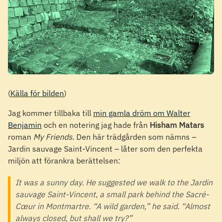
(
Källa för bilden
)
Jag kommer tillbaka till
min gamla dröm om Walter
Benjamin
och en notering jag hade från
Hisham Matars
roman
My Friends
. Den här trädgården som nämns –
Jardin sauvage Saint-Vincent – låter som den perfekta
miljön att förankra berättelsen:
It was a sunny day. He suggested we walk to the Jardin
sauvage Saint-Vincent, a small park behind the Sacré-
Cœur in Montmartre. “A wild garden,” he said. “Almost
always closed, but shall we try?”