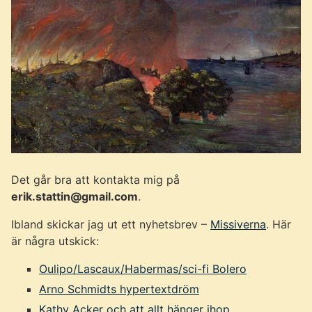
Det går bra att kontakta mig på
erik.stattin@gmail.com
.
Ibland skickar jag ut ett nyhetsbrev –
Missiverna
. Här
är några utskick:
Oulipo/Lascaux/Habermas/sci-fi Bolero
Arno Schmidts hypertextdröm
Kathy Acker och att allt hänger ihop