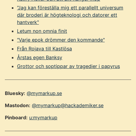
"Jag kan föreställa mig ett parallellt universum
där broderi är högteknologi och datorer ett
hantverk"
Letum non omnia finit
"Varje epok drömmer den kommande"
Från Rojava till Kastlösa
Årstas egen Banksy
Grottor och soptippar av tragedier i papyrus
Bluesky:
@mymarkup.se
Mastodon:
@mymarkup@hackademiker.se
Pinboard:
u:mymarkup