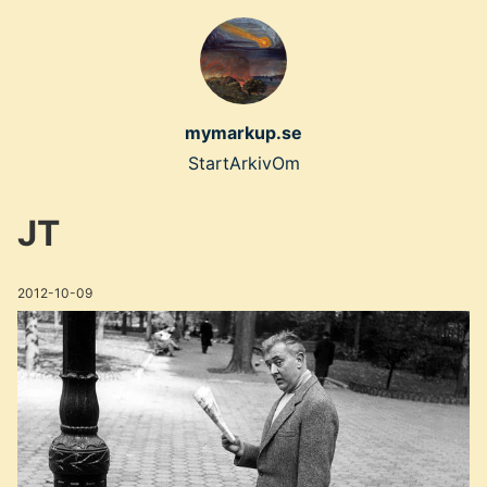
Skip
to
main
content
mymarkup.se
Top
Start
Arkiv
Om
level
JT
navigation
menu
2012-10-09