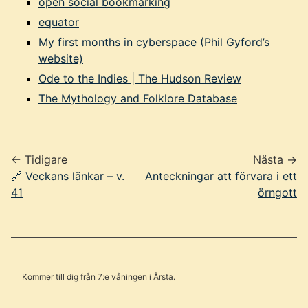
open social bookmarking
equator
My first months in cyberspace (Phil Gyford’s
website)
Ode to the Indies | The Hudson Review
The Mythology and Folklore Database
← Tidigare
Nästa →
🔗 Veckans länkar – v.
Anteckningar att förvara i ett
41
örngott
Kommer till dig från 7:e våningen i Årsta.