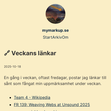
Skip
to
main
content
mymarkup.se
Top
Start
Arkiv
Om
level
🔗 Veckans länkar
navigation
menu
2025-10-18
En gång i veckan, oftast fredagar, postar jag länkar till
sånt som fångat min uppmärksamhet under veckan.
Team 4 - Wikipedia
FR 139: Weaving Webs at Unsound 2025