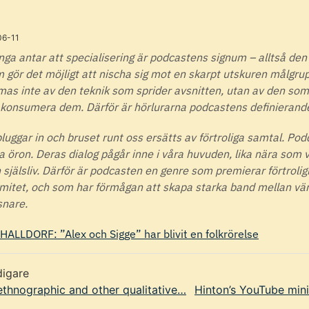
06-11
ga antar att specialisering är podcastens signum – alltså den b
 gör det möjligt att nischa sig mot en skarpt utskuren målgr
mas inte av den teknik som sprider avsnitten, utan av den som
 konsumera dem. Därför är hörlurarna podcastens definierande
pluggar in och bruset runt oss ersätts av förtroliga samtal. Pod
a öron. Deras dialog pågår inne i våra huvuden, lika nära som 
 själsliv. Därför är podcasten en genre som premierar förtroli
imitet, och som har förmågan att skapa starka band mellan vä
snare.
HALLDORF: ”Alex och Sigge” har blivit en folkrörelse
digare
thnographic and other qualitative…
Hinton’s YouTube min