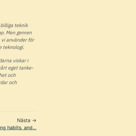
illiga teknik
upp. Men genren
 vi använder för
 teknologi.
darna viskar i
vårt eget tanke-
ghet och
rdar och
Nästa →
ing habits, and…