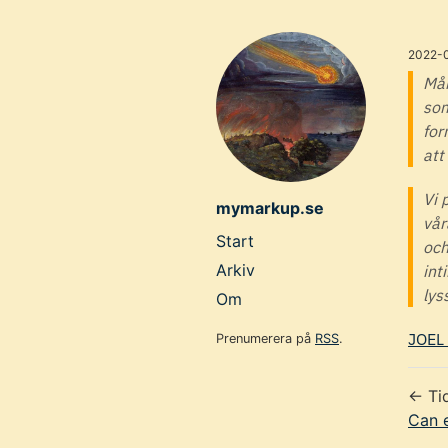
Skip
to
2022-
main
Mån
som
content
for
att
Vi 
mymarkup.se
vår
Top
Start
och
level
Arkiv
int
lys
navigation
Om
menu
JOEL 
Prenumerera på
RSS
.
← Ti
Can e