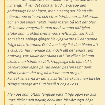
illmarigt. »Även det onda är Gud«, svarade den
godmodige Besht lugnt, men nu steg det bland alla
närvarande ett sorl, och strax hörde man zaddikernas
och en del andra heliga mäns röster. Så fort det blev
diskussion reagerade man med samma häftighet –
stolar som vräktes över ända, snyftningar, skrik, hår
som slets. Många gånger blev jag vittne till när denna
fråga debatterades. Och även i mig fick den blodet att
svalla, för hur menade han? Och allt det andra runt
omkring, var skulle det räknas in? Till vilken kolumn
skulle man hänföra svält, kroppsliga sår, djurslakt,
barnkroppar lagda på rad sedan pesten tagit dem?
Alltid tycktes det mig då att om man drog ut
konsekvenserna av det synsättet så skulle man till slut
tvingas medge att Gud har fått nog av oss.
Men det som oftast fångade våra flitiga ögon var alla
unga flickor och pojkar, dock inte för vårt eget höga