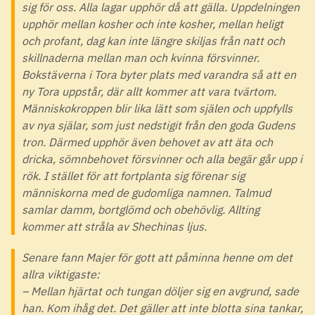
sig för oss. Alla lagar upphör då att gälla. Uppdelningen
upphör mellan kosher och inte kosher, mellan heligt
och profant, dag kan inte längre skiljas från natt och
skillnaderna mellan man och kvinna försvinner.
Bokstäverna i Tora byter plats med varandra så att en
ny Tora uppstår, där allt kommer att vara tvärtom.
Människokroppen blir lika lätt som själen och uppfylls
av nya själar, som just nedstigit från den goda Gudens
tron. Därmed upphör även behovet av att äta och
dricka, sömnbehovet försvinner och alla begär går upp i
rök. I stället för att fortplanta sig förenar sig
människorna med de gudomliga namnen. Talmud
samlar damm, bortglömd och obehövlig. Allting
kommer att stråla av Shechinas ljus.
Senare fann Majer för gott att påminna henne om det
allra viktigaste:
– Mellan hjärtat och tungan döljer sig en avgrund, sade
han. Kom ihåg det. Det gäller att inte blotta sina tankar,