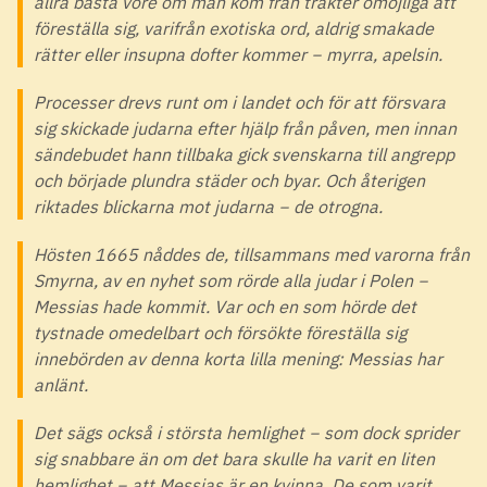
allra bästa vore om man kom från trakter omöjliga att
föreställa sig, varifrån exotiska ord, aldrig smakade
rätter eller insupna dofter kommer − myrra, apelsin.
Processer drevs runt om i landet och för att försvara
sig skickade judarna efter hjälp från påven, men innan
sändebudet hann tillbaka gick svenskarna till angrepp
och började plundra städer och byar. Och återigen
riktades blickarna mot judarna − de otrogna.
Hösten 1665 nåddes de, tillsammans med varorna från
Smyrna, av en nyhet som rörde alla judar i Polen −
Messias hade kommit. Var och en som hörde det
tystnade omedelbart och försökte föreställa sig
innebörden av denna korta lilla mening: Messias har
anlänt.
Det sägs också i största hemlighet − som dock sprider
sig snabbare än om det bara skulle ha varit en liten
hemlighet − att Messias är en kvinna. De som varit