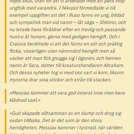
nöjes skull, utan för att vi arbetade med att para ihop
ungfolk med varandra. I Nikopol förmedlade vi till
exempel uppgiften att det i Ruso fanns en ung, bildad
och sympatisk man vid namn – låt säga – Shlomo, och
nu letade hans föräldrar efter en trevlig och passande
hustru åt honom, gärna med gedigen hemgift. Och i
Craiova berättade vi att det fanns en söt och präktig
flicka, visserligen utan nämnvärd hemgift men så
vacker att man fick gnugga sig i ögonen, och hennes
namn är Sara, dotter till kreaturshandlaren Abraham.
Och dessa nyheter tog vi med oss vart vi kom, liksom
myrorna drar sina stickor och strån till stacken.
»Messias kommer att vara god innerst inne men hans
klädnad usel.«
»Gud skapade alltsamman av en slump och drog sig
sedan tillbaka. Det är det som är den stora
hemligheten. Messias kommer i tystnad, när världen