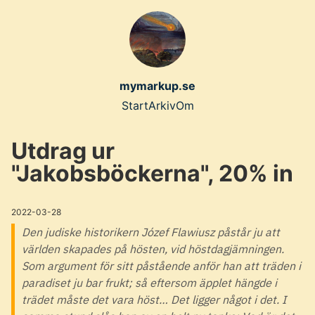
Skip
to
main
content
mymarkup.se
Top
Start
Arkiv
Om
level
Utdrag ur
navigation
"Jakobsböckerna", 20% in
menu
2022-03-28
Den judiske historikern Józef Flawiusz påstår ju att
världen skapades på hösten, vid höstdagjämningen.
Som argument för sitt påstående anför han att träden i
paradiset ju bar frukt; så eftersom äpplet hängde i
trädet måste det vara höst… Det ligger något i det. I