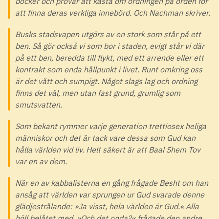
böcker och prövar att kasta om ordningen på orden för
att finna deras verkliga innebörd. Och Nachman skriver.
Busks stadsvapen utgörs av en stork som står på ett
ben. Så gör också vi som bor i staden, evigt står vi där
på ett ben, beredda till flykt, med ett arrende eller ett
kontrakt som enda hållpunkt i livet. Runt omkring oss
är det vått och sumpigt. Något slags lag och ordning
finns det väl, men utan fast grund, grumlig som
smutsvatten.
Som bekant rymmer varje generation trettiosex heliga
människor och det är tack vare dessa som Gud kan
hålla världen vid liv. Helt säkert är att Baal Shem Tov
var en av dem.
När en av kabbalisterna en gång frågade Besht om han
ansåg att världen var sprungen ur Gud svarade denne
glädjestrålande: »Ja visst, hela världen är Gud.« Alla
höll belåtet med. »Och det onda?« frågade den andre