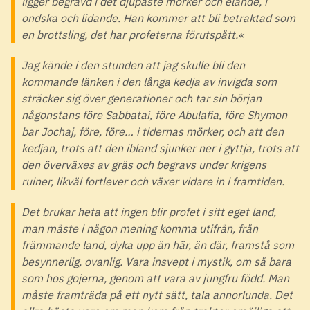
ligger begravd i det djupaste mörker och elände, i
ondska och lidande. Han kommer att bli betraktad som
en brottsling, det har profeterna förutspått.«
Jag kände i den stunden att jag skulle bli den
kommande länken i den långa kedja av invigda som
sträcker sig över generationer och tar sin början
någonstans före Sabbatai, före Abulafia, före Shymon
bar Jochaj, före, före… i tidernas mörker, och att den
kedjan, trots att den ibland sjunker ner i gyttja, trots att
den överväxes av gräs och begravs under krigens
ruiner, likväl fortlever och växer vidare in i framtiden.
Det brukar heta att ingen blir profet i sitt eget land,
man måste i någon mening komma utifrån, från
främmande land, dyka upp än här, än där, framstå som
besynnerlig, ovanlig. Vara insvept i mystik, om så bara
som hos gojerna, genom att vara av jungfru född. Man
måste framträda på ett nytt sätt, tala annorlunda. Det