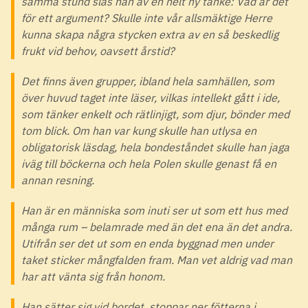
samma stund slås han av en helt ny tanke: Vad är det
för ett argument? Skulle inte vår allsmäktige Herre
kunna skapa några stycken extra av en så beskedlig
frukt vid behov, oavsett årstid?
Det finns även grupper, ibland hela samhällen, som
över huvud taget inte läser, vilkas intellekt gått i ide,
som tänker enkelt och rätlinjigt, som djur, bönder med
tom blick. Om han var kung skulle han utlysa en
obligatorisk läsdag, hela bondeståndet skulle han jaga
iväg till böckerna och hela Polen skulle genast få en
annan resning.
Han är en människa som inuti ser ut som ett hus med
många rum – belamrade med än det ena än det andra.
Utifrån ser det ut som en enda byggnad men under
taket sticker mångfalden fram. Man vet aldrig vad man
har att vänta sig från honom.
Han sätter sig vid bordet, stoppar ner fötterna i