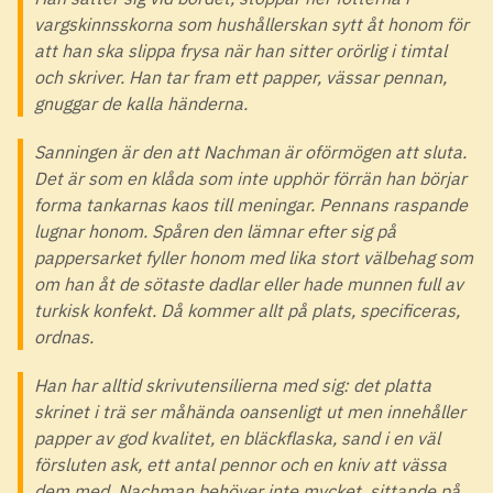
vargskinnsskorna som hushållerskan sytt åt honom för
att han ska slippa frysa när han sitter orörlig i timtal
och skriver. Han tar fram ett papper, vässar pennan,
gnuggar de kalla händerna.
Sanningen är den att Nachman är oförmögen att sluta.
Det är som en klåda som inte upphör förrän han börjar
forma tankarnas kaos till meningar. Pennans raspande
lugnar honom. Spåren den lämnar efter sig på
pappersarket fyller honom med lika stort välbehag som
om han åt de sötaste dadlar eller hade munnen full av
turkisk konfekt. Då kommer allt på plats, specificeras,
ordnas.
Han har alltid skrivutensilierna med sig: det platta
skrinet i trä ser måhända oansenligt ut men innehåller
papper av god kvalitet, en bläckflaska, sand i en väl
försluten ask, ett antal pennor och en kniv att vässa
dem med. Nachman behöver inte mycket, sittande på