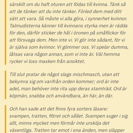
särskilt om du haft oturen att födas till kvinna. Tänk så
att de tänker att du inte tänker. Förled dem med ditt
sätt att vara. Så måste vi alla göra, i synnerhet kvinnor.
Talmudisterna känner till kvinnans styrka men är rädda
för den, därför sticker de hål i öronen på småflickor för
att försvaga dem. Men inte vi. Vi gör inte sådant, för vi
är själva som kvinnor. Vi gömmer oss. Vi spelar dumma,
låtsas vara någon annan, som vi inte är. Väl hemma
rycker vi loss masken från ansiktet.
Till slut pratar de något slags mischmasch, utan att
bekymra sig om varifrån orden kommer; ord är inte
adel, man behöver inte rita upp deras stamträd. Ord är
köpmän, snabba och användbara, än här, än där.
Och han sade att det finns fyra sorters läsare:
svampen, tratten, filtret och sållet. Svampen suger i sig
allt, minns mycket men förmår inte urskilja det
väsentliga. Tratten tar emot i ena änden, men släpper