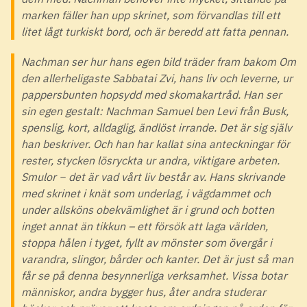
marken fäller han upp skrinet, som förvandlas till ett
litet lågt turkiskt bord, och är beredd att fatta pennan.
Nachman ser hur hans egen bild träder fram bakom Om
den allerheligaste Sabbatai Zvi, hans liv och leverne, ur
pappersbunten hopsydd med skomakartråd. Han ser
sin egen gestalt: Nachman Samuel ben Levi från Busk,
spenslig, kort, alldaglig, ändlöst irrande. Det är sig själv
han beskriver. Och han har kallat sina anteckningar för
rester, stycken lösryckta ur andra, viktigare arbeten.
Smulor − det är vad vårt liv består av. Hans skrivande
med skrinet i knät som underlag, i vägdammet och
under allsköns obekvämlighet är i grund och botten
inget annat än tikkun – ett försök att laga världen,
stoppa hålen i tyget, fyllt av mönster som övergår i
varandra, slingor, bårder och kanter. Det är just så man
får se på denna besynnerliga verksamhet. Vissa botar
människor, andra bygger hus, åter andra studerar