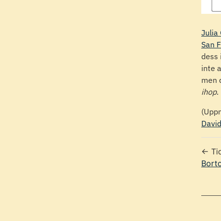
Julia
San F
dess 
inte 
men d
ihop
.
(Upp
Davi
← Ti
Bort