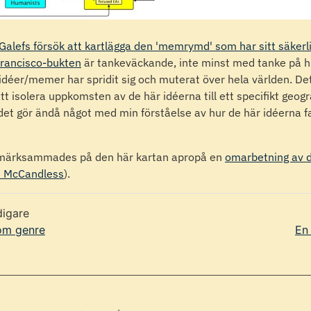
 Galefs försök att kartlägga den 'memrymd' som har sitt säkerl
rancisco-bukten
är tankeväckande, inte minst med tanke på hu
idéer/memer har spridit sig och muterat över hela världen. Det
att isolera uppkomsten av de här idéerna till ett specifikt geog
et gör ändå något med min förståelse av hur de här idéerna f
märksammades på den här kartan apropå en
omarbetning av d
d McCandless
).
digare
om genre
En 