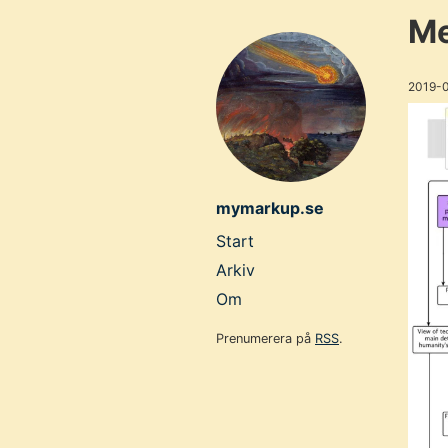
Skip
M
to
main
2019-
content
mymarkup.se
Top
Start
level
Arkiv
navigation
Om
menu
Prenumerera på
RSS
.