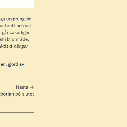
iga ursprung vid
r brett och vitt
 går säkerligen
rafiskt område,
aktiskt
hänger
en, gjord av
Nästa →
början på slutet