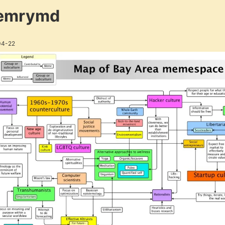
emrymd
04-22