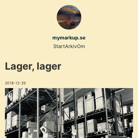
Skip
to
main
content
mymarkup.se
Top
Start
Arkiv
Om
level
Lager, lager
navigation
menu
2018-12-29