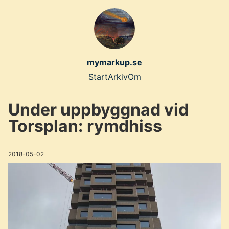
Skip
to
main
content
mymarkup.se
Top
Start
Arkiv
Om
level
Under uppbyggnad vid
navigation
Torsplan: rymdhiss
menu
2018-05-02