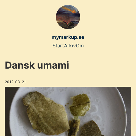
Skip
to
main
content
mymarkup.se
Top
Start
Arkiv
Om
level
Dansk umami
navigation
menu
2012-03-21