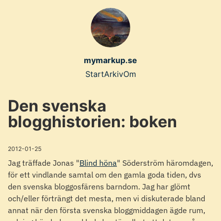
Skip
to
main
content
mymarkup.se
Top
Start
Arkiv
Om
level
Den svenska
navigation
blogghistorien: boken
menu
2012-01-25
Jag träffade Jonas "
Blind höna
" Söderström häromdagen,
för ett vindlande samtal om den gamla goda tiden, dvs
den svenska bloggosfärens barndom. Jag har glömt
och/eller förträngt det mesta, men vi diskuterade bland
annat när den första svenska bloggmiddagen ägde rum,