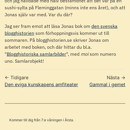
och jag hävdade med halv bestämdhet att det var på en
sushi-sylta på Fleminggatan (minns inte ens året), och att
Jonas själv var med. Var du där?
Jag ser fram emot att läsa Jonas bok om
den svenska
blogghistorien
som förhoppningsvis kommer ut till
sommaren. På blogghistorien.se skriver Jonas om
arbetet med boken, och där hittar du bl.a.
"
Blogghistoriska samlarbilder
", med
moi
som numero
uno. Samlarobjekt!
← Tidigare
Nästa →
Den eviga kunskapens amfiteater
Gammal i gemet
Kommer till dig från 7:e våningen i Årsta.