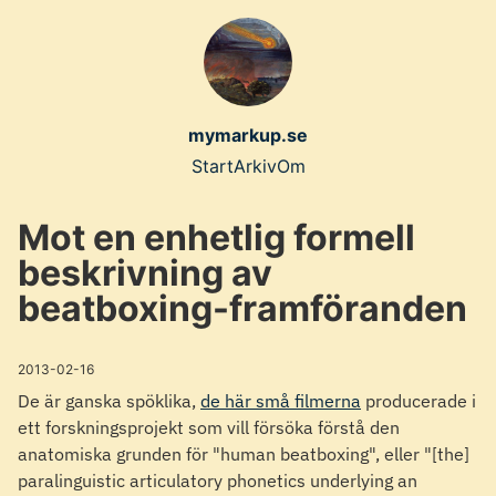
Skip
to
main
content
mymarkup.se
Top
Start
Arkiv
Om
level
Mot en enhetlig formell
navigation
beskrivning av
menu
beatboxing-framföranden
2013-02-16
De är ganska spöklika,
de här små filmerna
producerade i
ett forskningsprojekt som vill försöka förstå den
anatomiska grunden för "human beatboxing", eller "[the]
paralinguistic articulatory phonetics underlying an