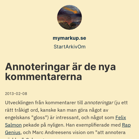
Skip
to
main
content
mymarkup.se
Top
Start
Arkiv
Om
level
Annoteringar är de nya
navigation
kommentarerna
menu
2013-02-08
Utvecklingen från kommentarer till
annoteringar
(ju ett
rätt tråkigt ord, kanske kan man göra något av
engelskans "gloss") är intressant, och något som
Felix
Salmon
pekade på nyligen. Han exemplifierade med
Rap
Genius
, och Marc Andreesens vision om "att annotera