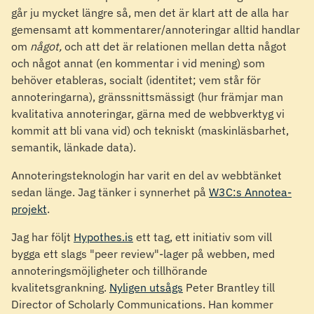
går ju mycket längre så, men det är klart att de alla har
gemensamt att kommentarer/annoteringar alltid handlar
om
något,
och att det är relationen mellan detta något
och något annat (en kommentar i vid mening) som
behöver etableras, socialt (identitet; vem står för
annoteringarna), gränssnittsmässigt (hur främjar man
kvalitativa annoteringar, gärna med de webbverktyg vi
kommit att bli vana vid) och tekniskt (maskinläsbarhet,
semantik, länkade data).
Annoteringsteknologin har varit en del av webbtänket
sedan länge. Jag tänker i synnerhet på
W3C:s Annotea-
projekt
.
Jag har följt
Hypothes.is
ett tag, ett initiativ som vill
bygga ett slags "peer review"-lager på webben, med
annoteringsmöjligheter och tillhörande
kvalitetsgrankning.
Nyligen utsågs
Peter Brantley till
Director of Scholarly Communications. Han kommer